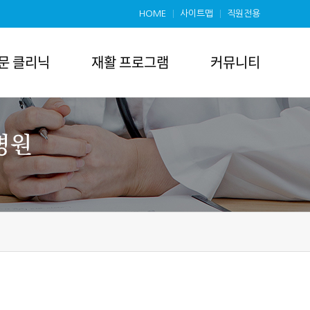
HOME
사이트맵
직원전용
문 클리닉
재활 프로그램
커뮤니티
재활 프로그램
커뮤니티
알코올중독 클리닉
병원소식
낮병원(데이클로버)
온라인상담
병동 재활 프로그램
갤러리
소식지
자원봉사