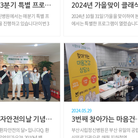
2024년 3분기 특별 프로그램 "함께하는 아름다운 동행"
병원에서는 매분기 특별 프
2024년 10월 31일!가을을 맞이하여 
 진행하고 있습니다!이번 3
에서는 특별한 프로그램이 열렸습니다 "
에 ..
2024.05.29
2024 환자안전의날 기념행사
3번째 찾아가는 마
<환자안전의 달> 입니다Q. 환
부산시립정신병원은 부산 유일의 공
엇인가요?A.2010년 백..
신의료기관으로 매월 지하철역..