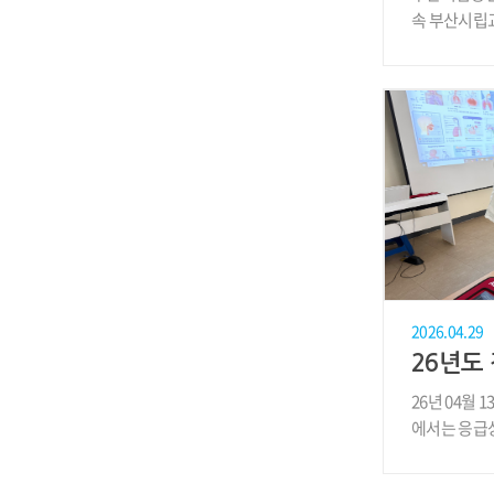
속 부산시립
병원 문화공연
2026.04.29
26년 04월 
에서는 응급
생술..