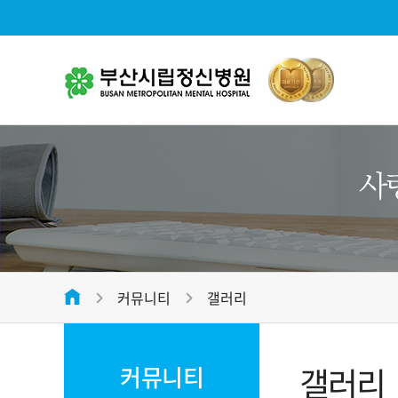
병원소
대표전화
병원소개
051-312-2288
병원장 
미션 및 
평일
09:00 ~ 17:00
병원 연
접수마감시간
오전 12:00 , 오후 16:30
커뮤니티
갤러리
병원 조
온라인 상담
전화번호안내
병원 둘
갤러리
커뮤니티
오시는 