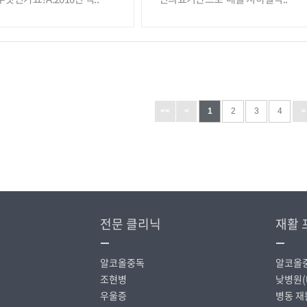
<<
<
1
2
3
4
>
전문 클리닉
재활 
알코올중독
알코올
조현병
낮병원(
우울증
병동 재