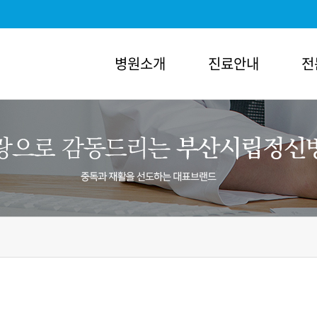
병원소개
진료안내
전
개
진료안내
전문 클리닉
의료진소개
알코올중독
인사말
외래진료
조현병
비전
입퇴원/면회안내
우울증
혁
원내전화번호안내
노인성치매
직도
비급여 목록표
불면증
러보기
자주묻는질문
불안증
길