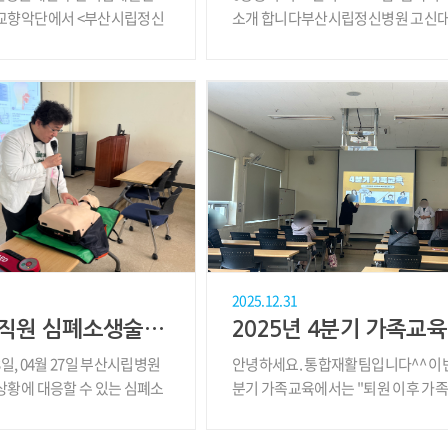
교향악단에서 <부산시립정신
소개 합니다부산시립정신병원 고신
&..
음악치료 학회와..
2025.12.31
26년도 직원 심폐소생술(CPR) 교육 및 실습
2025년 4분기 가족교육
13일, 04월 27일 부산시립병원
안녕하세요. 통합재활팀입니다^^ 이번
상황에 대응할 수 있는 심폐소
분기 가족교육에서는 "퇴원 이후 가
역..