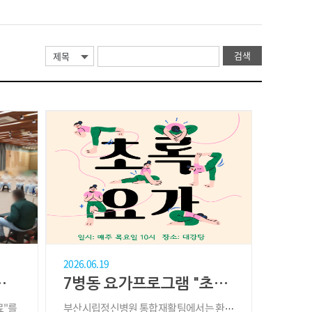
검색
제목
2026.06.19
료" 프로그램
7병동 요가프로그램 "초록요가"
료"를
부산시립정신병원 통합재활팀에서는 환우