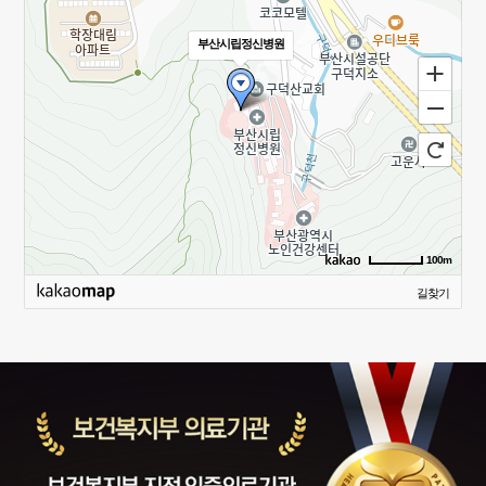
시립교향악단에게 감사 인사드
족하시는 시간 입니다!지난주에
부산시립정신병원
립니다.
는 무려!한국과 멕시코의 월드컵
예선전이 있었는데도 월드컵보
다 음악치료를 선택하실 정도였
답니다여기까지 6병동 음악치료
프로그램이었습니다.본원에서는
병동 별 다양한 재활 프로그램이
진행되고 있으며,이를 통해 환우
분들의 회복 및 사회복귀를 돕고
있습니다. 입원문의 : 051-312-
2288 낮병원 문의 : 051-310-
100m
7731
길찾기