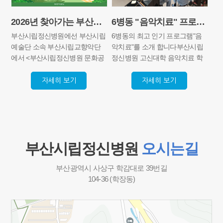
2026년 찾아가는 부산시립예술단과 함께는 '부산시립정신병원 문화공연'
6병동 "음악치료" 프로그램
부산시립정신병원에선 부산시립
6병동의 최고 인기 프로그램"음
예술단 소속 부산시립교향악단
악치료"를 소개 합니다부산시립
에서 <부산시립정신병원 문화공
정신병원 고신대학 음악치료 학
연> 현악 4중주 공연이 있었습니
회와 협력을 맺고 있습니다2025
다.공연 안내가 이루어졌을 때부
년부터 꾸준하게 음악치료 전문
자세히 보기
자세히 보기
터 환우분들의 관심이 뜨거웠는
강사 선생님들이 오셔서 프로그
데요.무려 90명의 환우분들이 대
램을 진행 해주고 계십니다환우
강당을 가득 채워주셨습니다. 익
분들의 신청한 노래최신 유행하
숙한 클래식 곡들 뿐만 아니라
는 노래선생님들이 준비해오신
“붉은노을”등의 곡도 즐길 수 있
노래 등매주 다른 노래를 배우며
부산시립정신병원
오시는길
었습니다.현악기로 클래식이 아
그 배움의 방식도 굉장히 다양한
니라 대중가요 소화할 수 있다는
데요평소에 접해보지 않는 다양
점이 새롭고 좋았습니다. 비올라,
한 악기로 합주를 하거나,합창을
부산광역시 사상구 학감대로 39번길
바이올린, 첼로, 클라리넷의 화합
해보거나, 박수와 악기를 조합하
104-36 (학장동)
이 정말 멋졌지요. 함께 박수를
거나, 가사를 내가 원하는 방식으
치며 굉장히 흥겨운 분위기에서
로 개사하거나, 음악과 함께 율동
마무리 되었답니다.환우분들에
을 배우거나,매주 색다른 활동을
게 좋은 기회를 마련해주신 부산
가지고 와서 환우분들도 너무 만