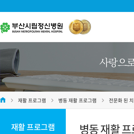
병원소개
대표전화
병원소개
051-312-2288
병원장 인사말
미션 및 비전
평일
09:00 ~ 17:00
병원 연혁
접수마감시간
오전 12:00 , 오후 16:30
재활 프로그램
병동 재활 프로그램
전문화 된 
병원 조직도
온라인 상담
전화번호안내
병원 둘러보기
병동 재활 
재활 프로그램
오시는 길