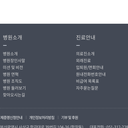
병원소개
진료안내
병원소개
의료진소개
병원장인사말
외래진료
미션 및 비전
입퇴원/면회안내
병원 연혁
원내전화번호안내
병원 조직도
비급여 목록표
병원 둘러보기
자주묻는질문
찾아오시는길
제증명신청안내
개인정보처리방침
기부 및 후원
부산광역시 사상구 학감대로 39번길 104-36 (학장동)
대표전화 : 051-312-22