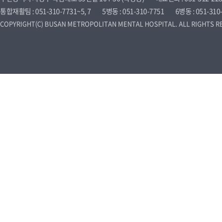
통합재활팀 : 051-310-7731~5, 7
5병동 : 051-310-7751
6병동 : 051-310
COPYRIGHT(C) BUSAN METROPOLITAN MENTAL HOSPITAL. ALL RIGHTS R