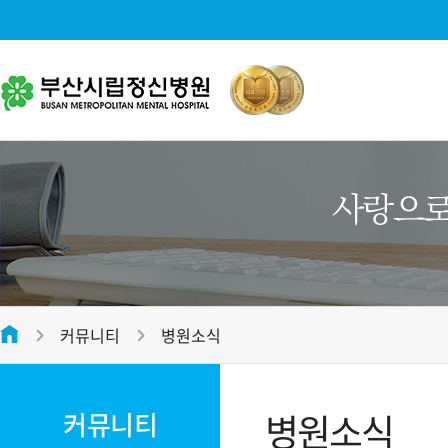
병원소개
대표전화
병원소개
051-312-2288
병원장 인사말
미션 및 비전
평일
09:00 ~ 17:00
병원 연혁
접수마감시간
오전 12:00 , 오후 16:30
커뮤니티
병원소식
병원 조직도
온라인 상담
전화번호안내
병원 둘러보기
병원소식
커뮤니티
오시는 길